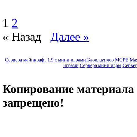
1
2
« Назад
Далее »
Сервера майнкрафт 1.9 с мини играми
Блоклаунчер
MCPE Mas
играми
Сервера мини игры
Серве
Копирование материала с
запрещено!