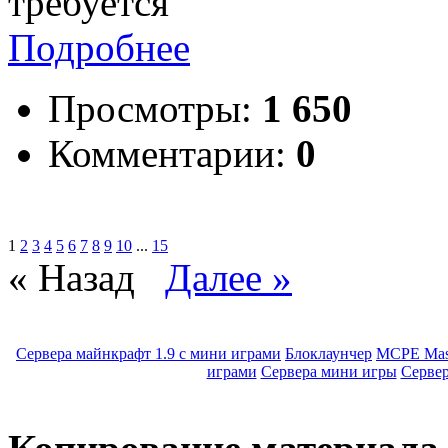
требуется
Подробнее
Просмотры:
1 650
Комментарии:
0
1
2
3
4
5
6
7
8
9
10
...
15
« Назад
Далее »
Сервера майнкрафт 1.9 с мини играми
Блоклаунчер
MCPE Mas
играми
Сервера мини игры
Серве