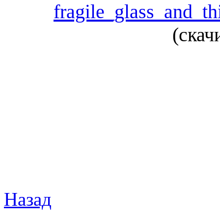
fragile_glass_and_thi
(cкач
Назад