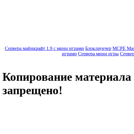
Сервера майнкрафт 1.9 с мини играми
Блоклаунчер
MCPE Mas
играми
Сервера мини игры
Серве
Копирование материала с
запрещено!