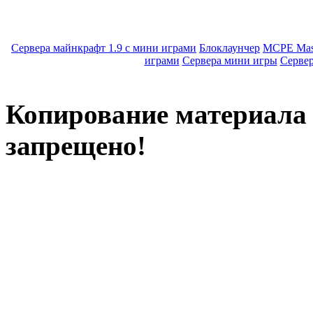
Сервера майнкрафт 1.9 с мини играми
Блоклаунчер
MCPE Mas
играми
Сервера мини игры
Серве
Копирование материала с
запрещено!