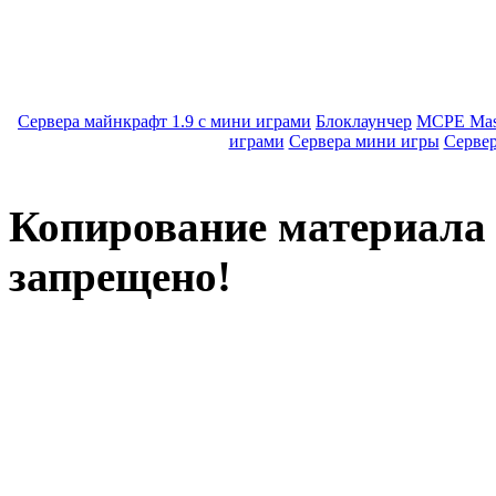
Сервера майнкрафт 1.9 с мини играми
Блоклаунчер
MCPE Mas
играми
Сервера мини игры
Серве
Копирование материала с
запрещено!