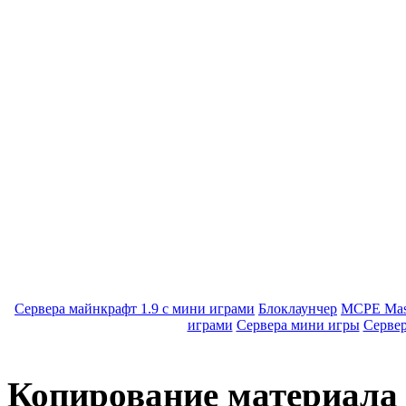
Сервера майнкрафт 1.9 с мини играми
Блоклаунчер
MCPE Mas
играми
Сервера мини игры
Серве
Копирование материала с