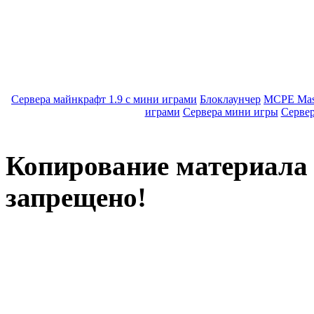
Сервера майнкрафт 1.9 с мини играми
Блоклаунчер
MCPE Mas
играми
Сервера мини игры
Серве
Копирование материала с
запрещено!