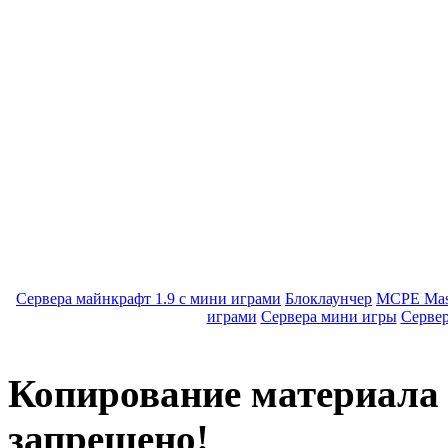
Сервера майнкрафт 1.9 с мини играми
Блоклаунчер
MCPE Mas
играми
Сервера мини игры
Серве
Копирование материала с
запрещено!