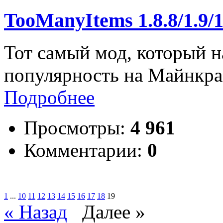
TooManyItems 1.8.8/1.9/1
Тот самый мод, который 
популярность на Майнкра
Подробнее
Просмотры:
4 961
Комментарии:
0
1
...
10
11
12
13
14
15
16
17
18
19
« Назад
Далее »