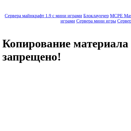
Сервера майнкрафт 1.9 с мини играми
Блоклаунчер
MCPE Mas
играми
Сервера мини игры
Серве
Копирование материала с
запрещено!