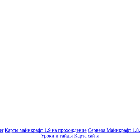
er
Карты майнкрафт 1.9 на прохождение
Сервера Майнкрафт 1.8
Уроки и гайды
Карта сайта