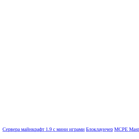
Сервера майнкрафт 1.9 с мини играми
Блоклаунчер
MCPE Mast