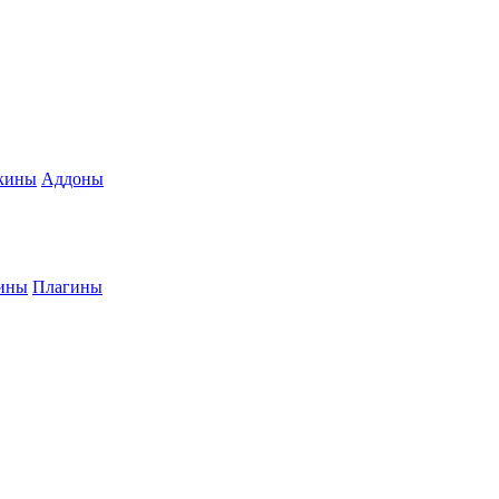
кины
Аддоны
ины
Плагины