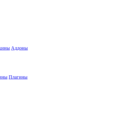
кины
Аддоны
ины
Плагины