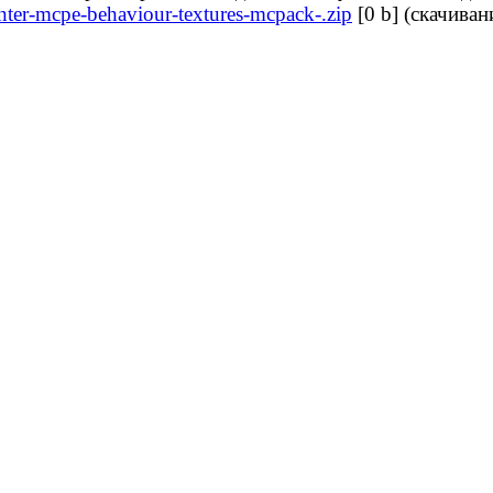
nter-mcpe-behaviour-textures-mcpack-.zip
[0 b] (cкачиван