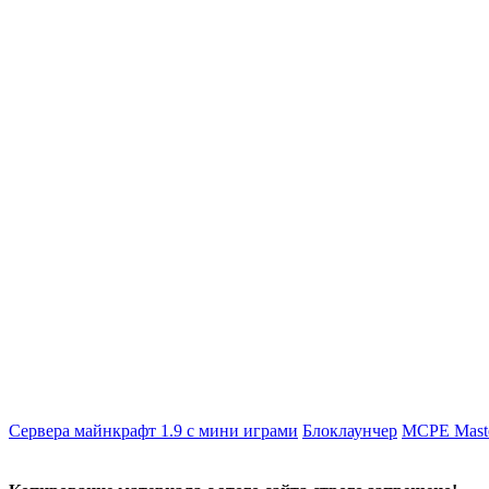
Сервера майнкрафт 1.9 с мини играми
Блоклаунчер
MCPE Mast