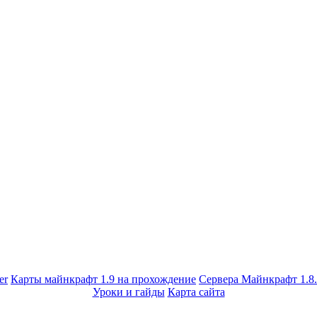
er
Карты майнкрафт 1.9 на прохождение
Сервера Майнкрафт 1.8
Уроки и гайды
Карта сайта