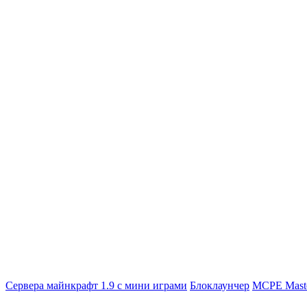
Сервера майнкрафт 1.9 с мини играми
Блоклаунчер
MCPE Mast