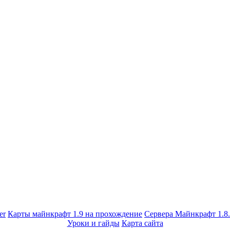
er
Карты майнкрафт 1.9 на прохождение
Сервера Майнкрафт 1.8
Уроки и гайды
Карта сайта