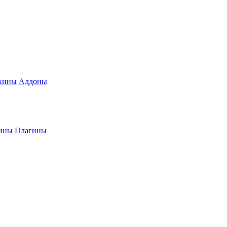
кины
Аддоны
ины
Плагины