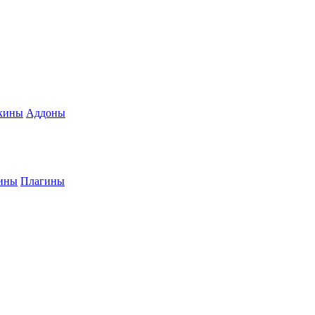
кины
Аддоны
ины
Плагины