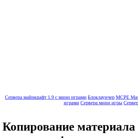
Сервера майнкрафт 1.9 с мини играми
Блоклаунчер
MCPE Mas
играми
Сервера мини игры
Серве
Копирование материала с