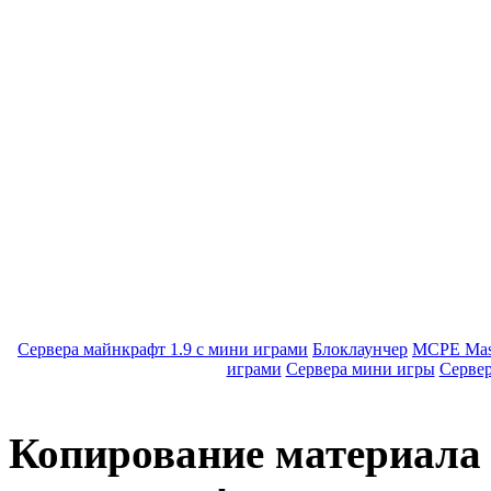
Сервера майнкрафт 1.9 с мини играми
Блоклаунчер
MCPE Mas
играми
Сервера мини игры
Серве
Копирование материала с