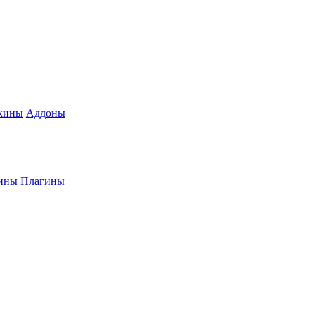
кины
Аддоны
ины
Плагины