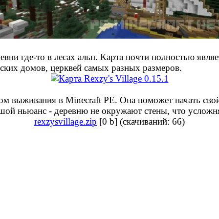
ревни где-то в лесах альп. Карта почти полностью являе
ских домов, церквей самых разных размеров.
м выживания в Minecraft PE. Она поможет начать свой
льшой ньюанс - деревню не окружают стены, что услож
rexzysvillage.zip
[0 b] (cкачиваний: 66)