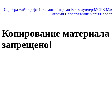
Сервера майнкрафт 1.9 с мини играми
Блоклаунчер
MCPE Mas
играми
Сервера мини игры
Серве
Копирование материала с
запрещено!