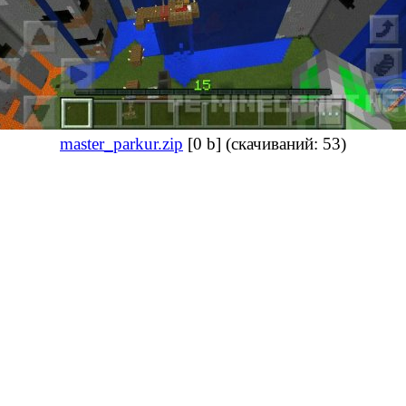
master_parkur.zip
[0 b] (cкачиваний: 53)