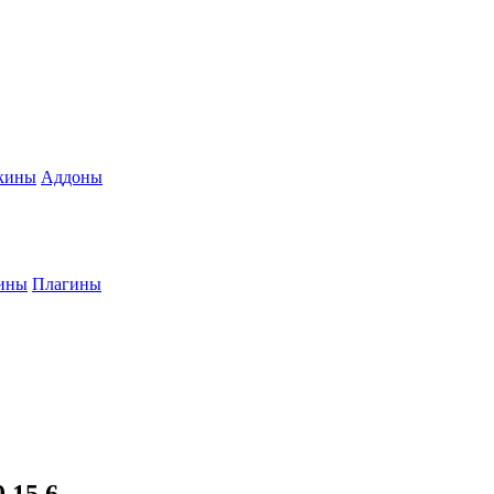
кины
Аддоны
ины
Плагины
.15.6