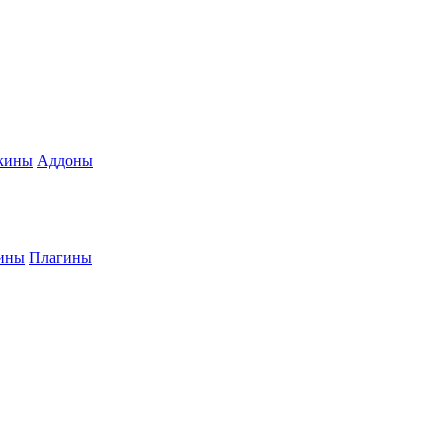
кины
Аддоны
ины
Плагины