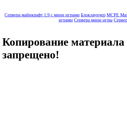
Сервера майнкрафт 1.9 с мини играми
Блоклаунчер
MCPE Mas
играми
Сервера мини игры
Серве
Копирование материала с
запрещено!