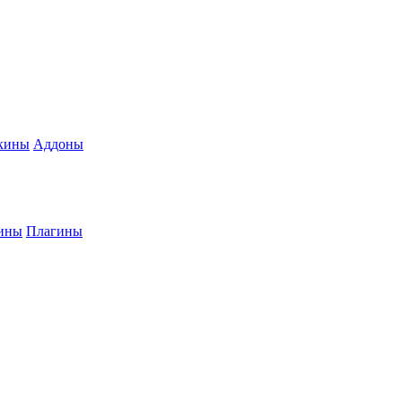
кины
Аддоны
ины
Плагины