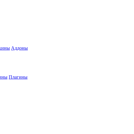
кины
Аддоны
ины
Плагины