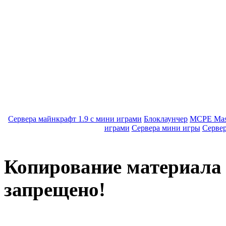
Сервера майнкрафт 1.9 с мини играми
Блоклаунчер
MCPE Mas
играми
Сервера мини игры
Серве
Копирование материала с
запрещено!