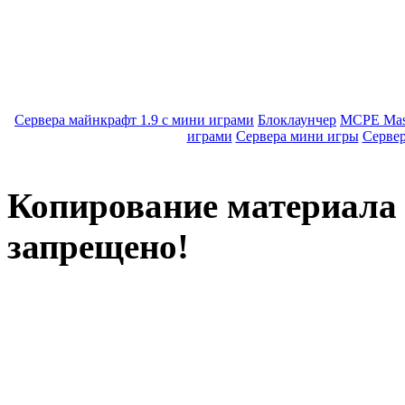
Сервера майнкрафт 1.9 с мини играми
Блоклаунчер
MCPE Mas
играми
Сервера мини игры
Серве
Копирование материала с
запрещено!