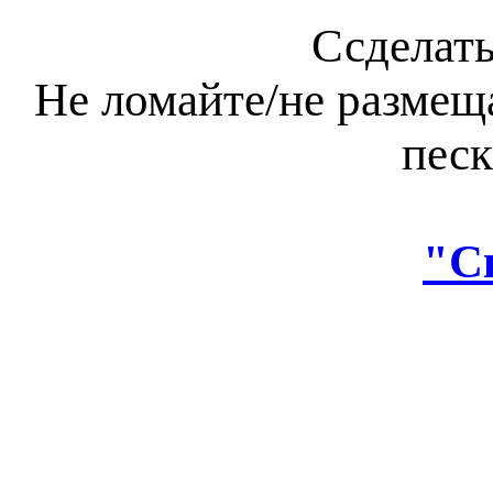
Ссделать
Не ломайте/не размещ
песк
"С