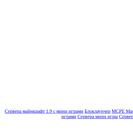
Сервера майнкрафт 1.9 с мини играми
Блоклаунчер
MCPE Mas
играми
Сервера мини игры
Серве