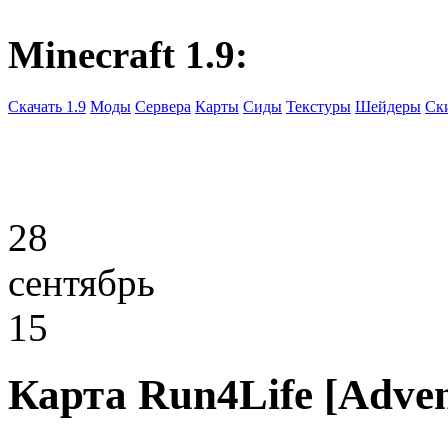
Minecraft 1.9:
Скачать 1.9
Моды
Сервера
Карты
Сиды
Текстуры
Шейдеры
Ск
28
сентябрь
15
Карта Run4Life [Adven