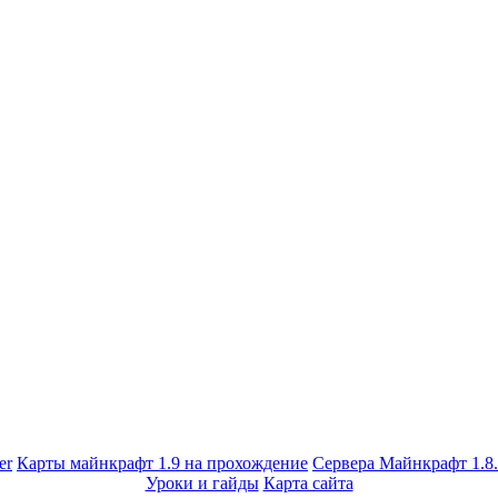
er
Карты майнкрафт 1.9 на прохождение
Сервера Майнкрафт 1.8
Уроки и гайды
Карта сайта