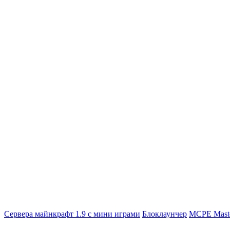
Сервера майнкрафт 1.9 с мини играми
Блоклаунчер
MCPE Mast