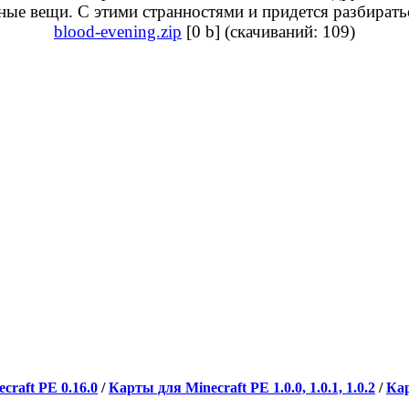
нные вещи. С этими странностями и придется разбирать
blood-evening.zip
[0 b] (cкачиваний: 109)
craft PE 0.16.0
/
Карты для Minecraft PE 1.0.0, 1.0.1, 1.0.2
/
Ка