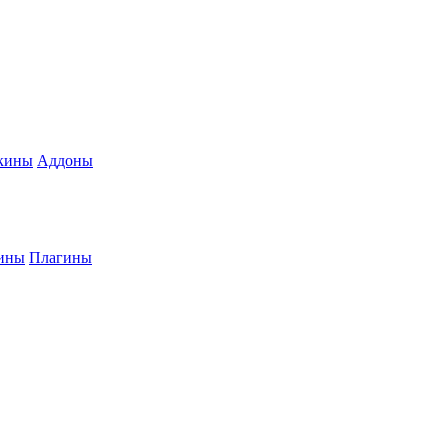
кины
Аддоны
ины
Плагины