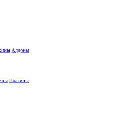
кины
Аддоны
ины
Плагины