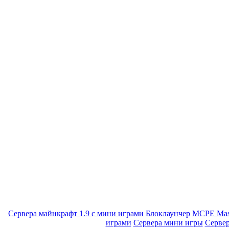
Сервера майнкрафт 1.9 с мини играми
Блоклаунчер
MCPE Mas
играми
Сервера мини игры
Серве