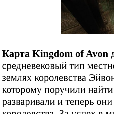
Карта Kingdom of Avon 
средневековый тип местн
землях королевства Эйвон
которому поручили найти
разваривали и теперь они
королевства. За успех в м