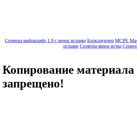
Сервера майнкрафт 1.9 с мини играми
Блоклаунчер
MCPE Mas
играми
Сервера мини игры
Серве
Копирование материала с
запрещено!