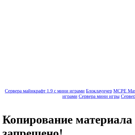
Сервера майнкрафт 1.9 с мини играми
Блоклаунчер
MCPE Mas
играми
Сервера мини игры
Серве
Копирование материала с
запрещено!