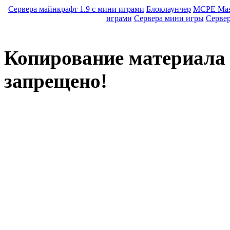
Сервера майнкрафт 1.9 с мини играми
Блоклаунчер
MCPE Mas
играми
Сервера мини игры
Серве
Копирование материала с
запрещено!