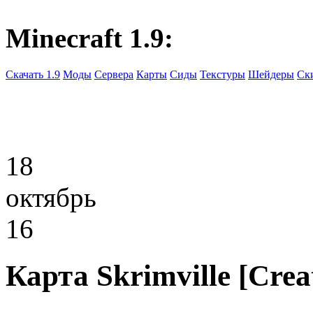
Minecraft 1.9:
Скачать 1.9
Моды
Сервера
Карты
Сиды
Текстуры
Шейдеры
Ск
18
октябрь
16
Карта Skrimville [Cre