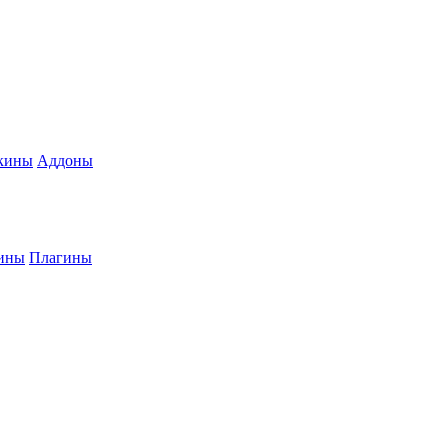
кины
Аддоны
ины
Плагины