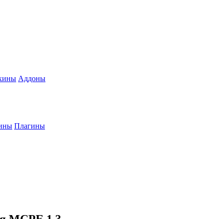
кины
Аддоны
ины
Плагины
ля MCPE 1.3