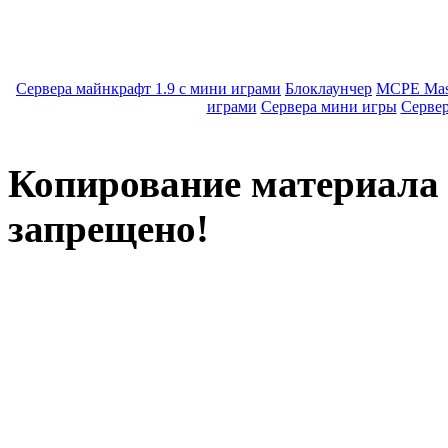
Сервера майнкрафт 1.9 с мини играми
Блоклаунчер
MCPE Mas
играми
Сервера мини игры
Серве
Копирование материала с
запрещено!