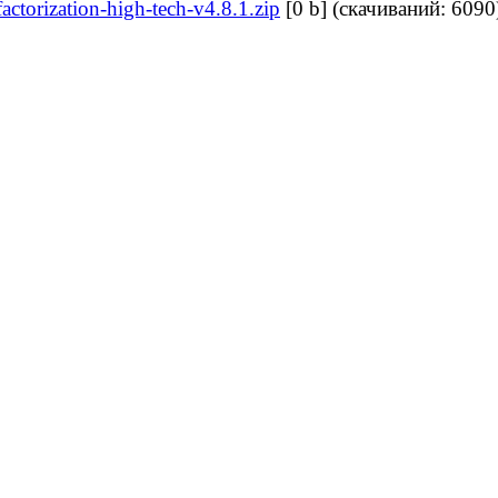
factorization-high-tech-v4.8.1.zip
[0 b] (cкачиваний: 6090