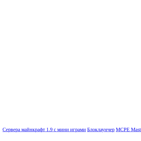
Сервера майнкрафт 1.9 с мини играми
Блоклаунчер
MCPE Mast