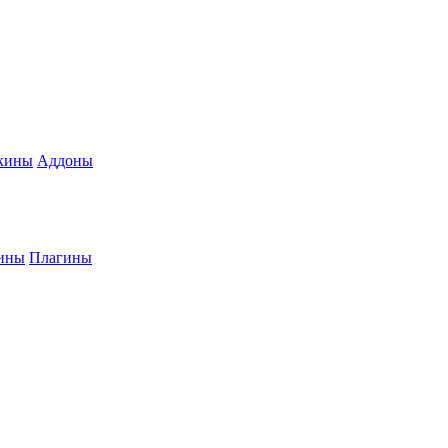
кины
Аддоны
ины
Плагины