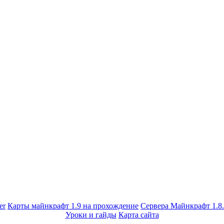
er
Карты майнкрафт 1.9 на прохождение
Сервера Майнкрафт 1.8
Уроки и гайды
Карта сайта