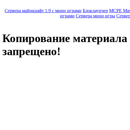
Сервера майнкрафт 1.9 с мини играми
Блоклаунчер
MCPE Mas
играми
Сервера мини игры
Серве
Копирование материала с
запрещено!