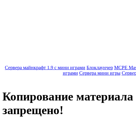
Сервера майнкрафт 1.9 с мини играми
Блоклаунчер
MCPE Mas
играми
Сервера мини игры
Серве
Копирование материала с
запрещено!