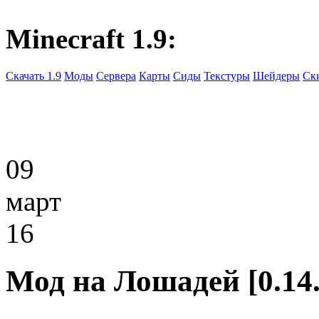
Minecraft 1.9:
Скачать 1.9
Моды
Сервера
Карты
Сиды
Текстуры
Шейдеры
Ск
09
март
16
Мод на Лошадей [0.14.