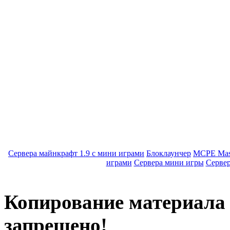
Сервера майнкрафт 1.9 с мини играми
Блоклаунчер
MCPE Mas
играми
Сервера мини игры
Серве
Копирование материала с
запрещено!