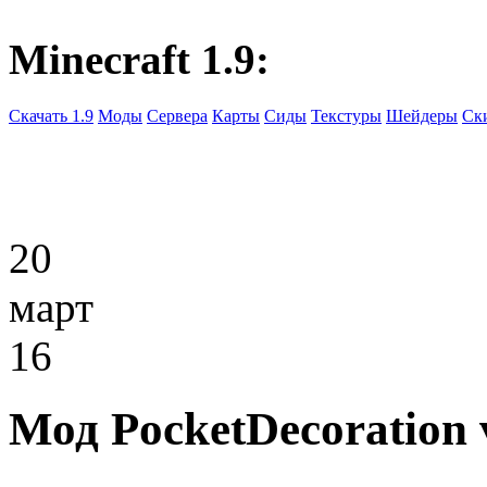
Minecraft 1.9:
Скачать 1.9
Моды
Сервера
Карты
Сиды
Текстуры
Шейдеры
Ск
20
март
16
Мод PocketDecoration v