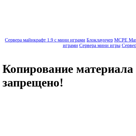
Сервера майнкрафт 1.9 с мини играми
Блоклаунчер
MCPE Mas
играми
Сервера мини игры
Серве
Копирование материала с
запрещено!