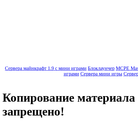
Сервера майнкрафт 1.9 с мини играми
Блоклаунчер
MCPE Mas
играми
Сервера мини игры
Серве
Копирование материала с
запрещено!