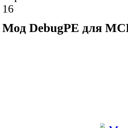
16
Мод DebugPE для MCP