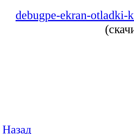
debugpe-ekran-otladki-k
(cкач
Назад