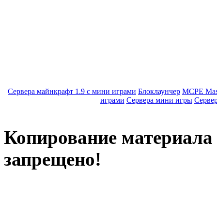
Сервера майнкрафт 1.9 с мини играми
Блоклаунчер
MCPE Mas
играми
Сервера мини игры
Серве
Копирование материала с
запрещено!