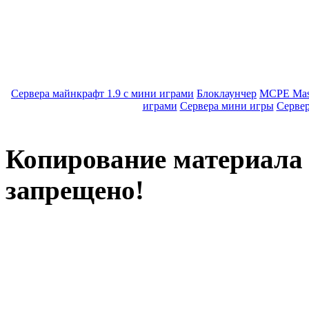
Сервера майнкрафт 1.9 с мини играми
Блоклаунчер
MCPE Mas
играми
Сервера мини игры
Серве
Копирование материала с
запрещено!