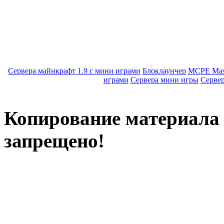
Сервера майнкрафт 1.9 с мини играми
Блоклаунчер
MCPE Mas
играми
Сервера мини игры
Серве
Копирование материала с
запрещено!