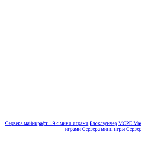
Сервера майнкрафт 1.9 с мини играми
Блоклаунчер
MCPE Mas
играми
Сервера мини игры
Серве