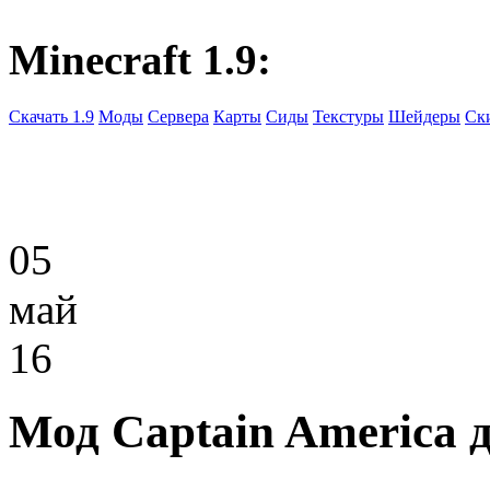
Minecraft 1.9:
Скачать 1.9
Моды
Сервера
Карты
Сиды
Текстуры
Шейдеры
Ск
05
май
16
Мод Captain America д