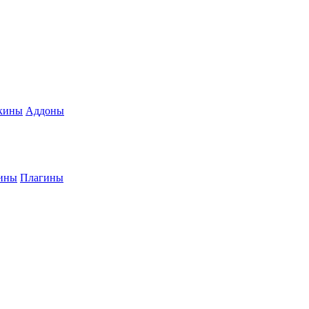
кины
Аддоны
ины
Плагины