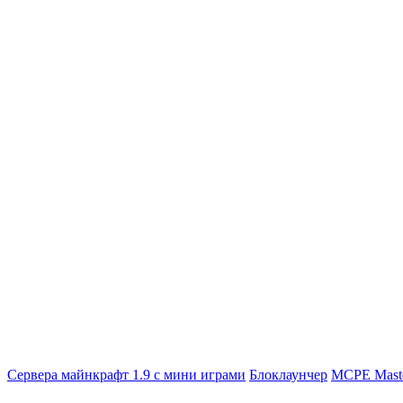
Сервера майнкрафт 1.9 с мини играми
Блоклаунчер
MCPE Mast