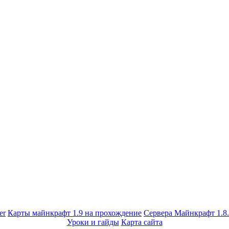
er
Карты майнкрафт 1.9 на прохождение
Сервера Майнкрафт 1.8
Уроки и гайды
Карта сайта