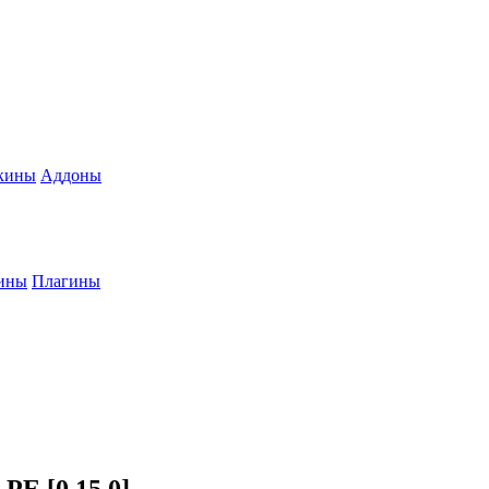
кины
Аддоны
ины
Плагины
PE [0.15.0]