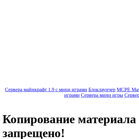
Сервера майнкрафт 1.9 с мини играми
Блоклаунчер
MCPE Mas
играми
Сервера мини игры
Серве
Копирование материала с
запрещено!