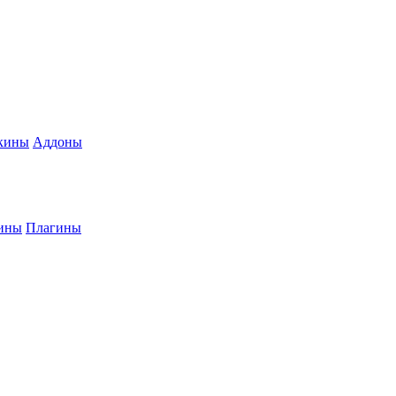
кины
Аддоны
ины
Плагины