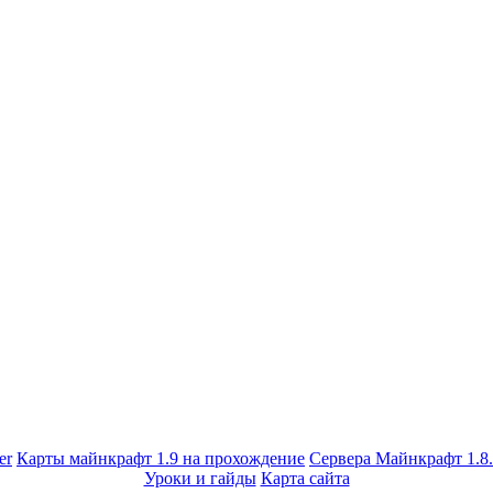
er
Карты майнкрафт 1.9 на прохождение
Сервера Майнкрафт 1.8
Уроки и гайды
Карта сайта