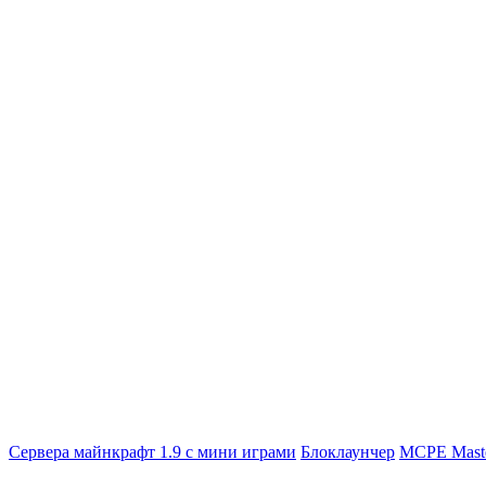
Сервера майнкрафт 1.9 с мини играми
Блоклаунчер
MCPE Mast