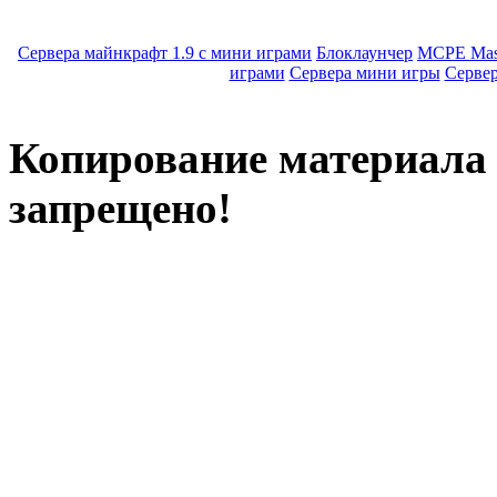
Сервера майнкрафт 1.9 с мини играми
Блоклаунчер
MCPE Mas
играми
Сервера мини игры
Серве
Копирование материала с
запрещено!