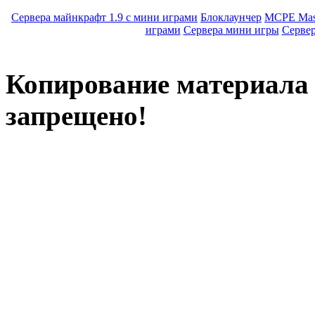
Сервера майнкрафт 1.9 с мини играми
Блоклаунчер
MCPE Mas
играми
Сервера мини игры
Серве
Копирование материала с
запрещено!